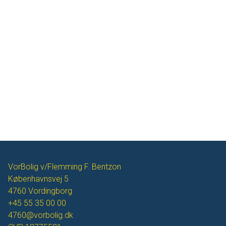
VorBolig v/Flemming F. Bentzon
Københavnsvej 5
4760
Vordingborg
+45 55 35 00 00
4760@vorbolig.dk