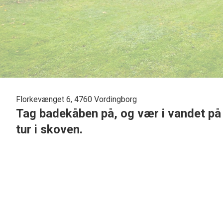
Florkevænget 6, 4760 Vordingborg
Tag badekåben på, og vær i vandet på e
tur i skoven.
Her finder du en af områdets bedste beliggenheder. Direkt
kvadratmeter -
er bygget i 1984.
Ejendommen
er en sand perle for dem, der ønsker at kom
et naturskønt område direkte ved skov og vand, 150 meter 
afslapning og udendørs aktiviteter året rundt.
Stueplanen er indrettet med en rummelig entre med trappe t