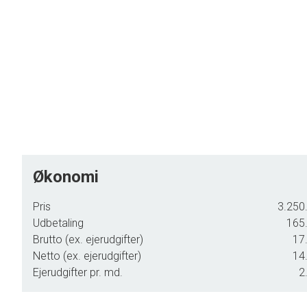
Økonomi
Pris
3.250.
Udbetaling
165.
Brutto (ex. ejerudgifter)
17.
Netto (ex. ejerudgifter)
14.
Ejerudgifter pr. md.
2