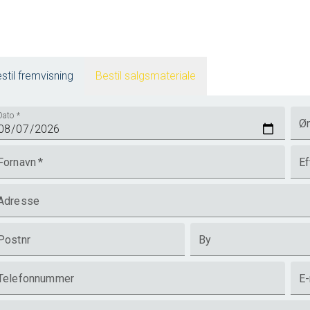
stil fremvisning
Bestil salgsmateriale
Dato
*
Øn
Fornavn
*
Ef
Adresse
Postnr
By
Telefonnummer
E-