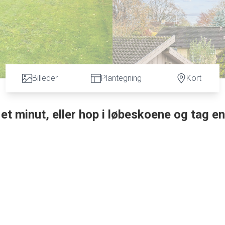
Billeder
Plantegning
Kort
t minut, eller hop i løbeskoene og tag en
e
ved s
kov og vand. Denne fantastiske villa på
- hele 200
binere moderne komfort med naturskønne omgivelser. Villaen lig
til vandet
og
50 meter til skoven, hvilket giver mulighed for både
il første sal. Stort lyst badeværelse med god skabsplads og