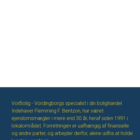
VorBolig - Vordingborgs specialist i din bolighandel
Indehaver Flemming F. Bentzon, har været
ejendomsmægler i mere end 30 år, heraf siden 1991 i
lokalområdet. Forretningen er uafhængig af finansielle
og andre parter, og arbejder derfor, alene udfra at holde