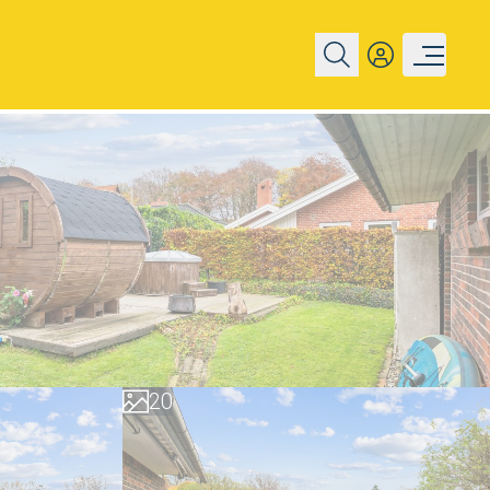
0
1
2
0
3
1
4
2
5
3