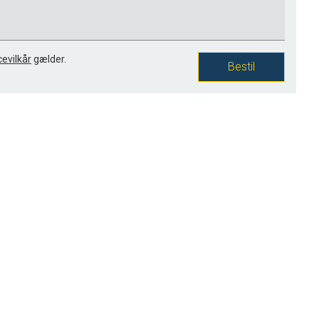
cevilkår
gælder.
Bestil