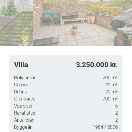
6
4
7
5
8
6
9
7
8
9
Villa
3.250.000 kr.
2
Boligareal
200
m
2
Carport
25
m
2
Udhus
20
m
2
Grundareal
700
m
ger i
Værelser
6
Heraf stuer
2
Antal plan
2
Byggeår
1984
/ 2006