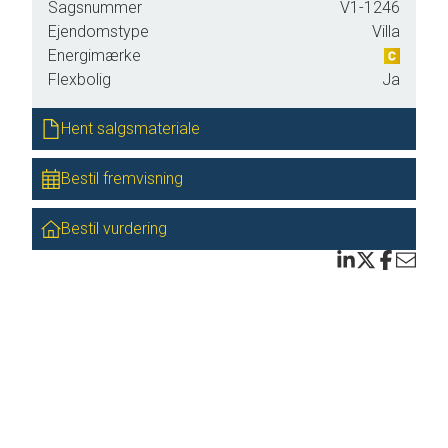
Sagsnummer
V1-1246
Ejendomstype
Villa
ers,
Energimærke
Flexbolig
Ja
vn.
Hent salgsmateriale
ber
Bestil fremvisning
 sted
Bestil vurdering