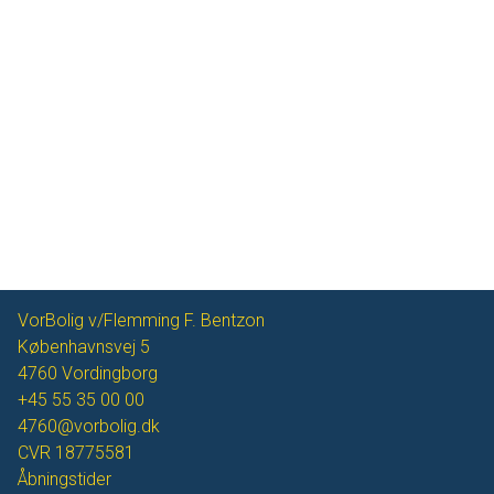
VorBolig v/Flemming F. Bentzon
Københavnsvej 5
4760
Vordingborg
+45 55 35 00 00
4760@vorbolig.dk
CVR
18775581
Åbningstider