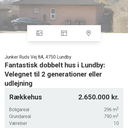
Junker Ruds Vej 8A, 4750 Lundby
Fantastisk dobbelt hus i Lundby:
Velegnet til 2 generationer eller
udlejning
Velkommen til dette imponerende dobbelthus, der tilbyder
Rækkehus
2.650.000 kr.
en unik mulighed for at erhverve to skønne rækkehuse
samlet på én adresse. Med et boligareal på hele 2 x 148
2
Boligareal
296
m
kvadratmeter, opført i 2008, er disse hjem designet med
2
Grundareal
790
m
både funktionalitet og æstetik for øje. Begge enheder er
Værelser
10
indrettet ens og byder på rummelige rammer med hver fire