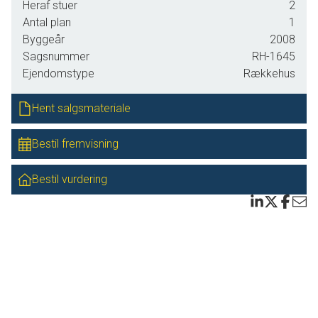
Heraf stuer
2
soveværelser, der giver plads til den store familie eller
Antal plan
1
mulighed for kontorplads til hjemmearbejde.
Byggeår
2008
De lyse badeværelser er moderne indrettet og sikrer daglig
Sagsnummer
RH-1645
komfort. Det åbne køkken-alrum skaber et naturligt
Ejendomstype
Rækkehus
samlingspunkt i huset, hvor madlavning og hyggelige
stunder kan gå hånd i hånd. Herfra træder man direkte ud i
Hent salgsmateriale
den store opholdsstue, som bades i lys fra de store
vinduespartier – perfekt til afslapning eller gæstfri
Bestil fremvisning
sammenkomster.
Bestil vurdering
Praktiske detaljer som bryggers og entre gør hverdagen
nemmere med god opbevaringsplads og funktionelle
løsninger. Husene fremstår begge i flot stand takket være
anvendelsen af kvalitetsmaterialer under opførelsen.
Udenfor venter små nemme haver, der inviterer til udendørs
hygge uden at kræve stor vedligeholdelse.
Beliggenheden er optimal for dem, der ønsker roen fra
landsbyen kombineret med nærhed til faciliteter.