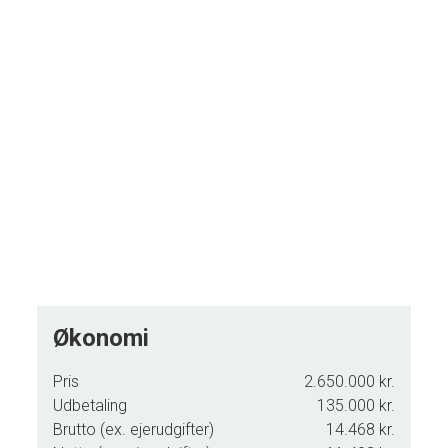
Ejendommen ligger i udkanten af det charmerende Lundby
med kort afstand til togstationen – perfekt for pendlere.
Desuden findes en god skole samt daginstitution tæt ved,
hvilket gør området særligt attraktivt for børnefamilier.
Økonomi
Pris
2.650.000 kr.
Udbetaling
135.000 kr.
Brutto (ex. ejerudgifter)
14.468 kr.