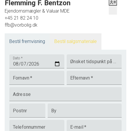
Flemming F. Bentzon
Ejendomsmægler & Valuar MDE
+45 21 82 24 10
ffb@vorbolig.dk
Bestil fremvisning
Bestil salgsmateriale
Dato
*
Ønsket tidspunkt på dagen
Fornavn
*
Efternavn
*
Adresse
Postnr
By
Telefonnummer
E-mail
*