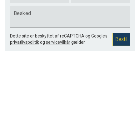
Besked
Dette site er beskyttet af reCAPTCHA og Google’s
Bestil
privatlivspolitik
og
servicevilkår
gælder.