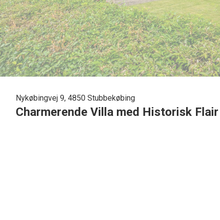
Nykøbingvej 9, 4850 Stubbekøbing
Charmerende Villa med Historisk Flair
Velkommen til denne unikke villa, der emmer af historie og
hospital, hvilket giver den en helt særlig karakter og masse
kvadratmeter tilbyder huset rigelig plads til at udfolde din
det nemt at flytte ind og begynde at skabe dit eget hjem. H
Beliggende midt i den hyggelige by Stubbekøbing, er du t
afslappet livsstil med mulighed for skønne gåture langs van
beliggenhed byder villaen på en dejlig ugenert have, hvor du