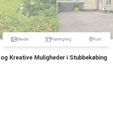
Billeder
Plantegning
Kort
 og Kreative Muligheder i Stubbekøbing
 charme. Bygget i 1897, har denne ejendom tidligere tjent som
r af potentiale for den kreative sjæl. Med sine rummelige 168
e boligdrømme. Ejendommen er solide og i fornuftig stand, hvilket 
er er meget plads for få penge.
æt på både havnen og områdets smukke natur. Her kan du nyde en
det eller udforske de naturskønne omgivelser. Trods sin centrale
 kan slappe af i fredelige omgivelser uden indblik fra naboerne.