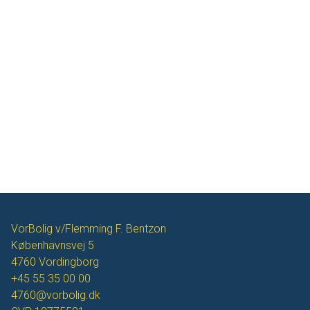
VorBolig v/Flemming F. Bentzon
Københavnsvej 5
4760
Vordingborg
+45 55 35 00 00
4760@vorbolig.dk