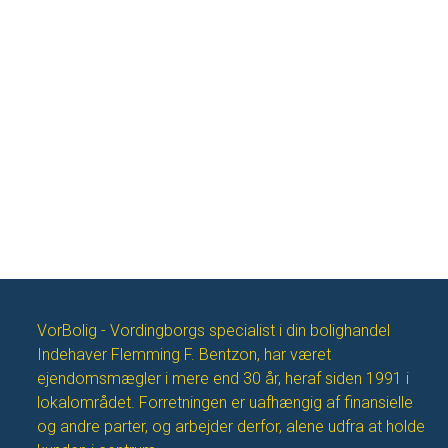
VorBolig - Vordingborgs specialist i din bolighandel
Indehaver Flemming F. Bentzon, har været
ejendomsmægler i mere end 30 år, heraf siden 1991 i
lokalområdet. Forretningen er uafhængig af finansielle
og andre parter, og arbejder derfor, alene udfra at holde