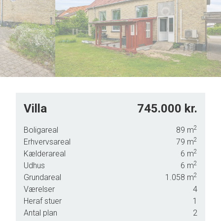
6
5
7
6
8
7
9
8
9
Villa
745.000 kr.
2
Boligareal
89
m
2
Erhvervsareal
79
m
gør
2
Kælderareal
6
m
2
Udhus
6
m
2
Grundareal
1.058
m
Værelser
4
Heraf stuer
1
Antal plan
2