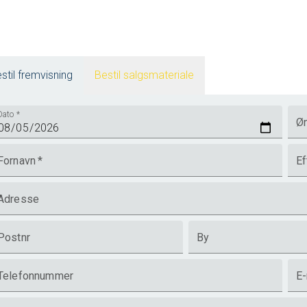
stil fremvisning
Bestil salgsmateriale
Dato
*
Øn
Fornavn
*
Ef
Adresse
Postnr
By
Telefonnummer
E-