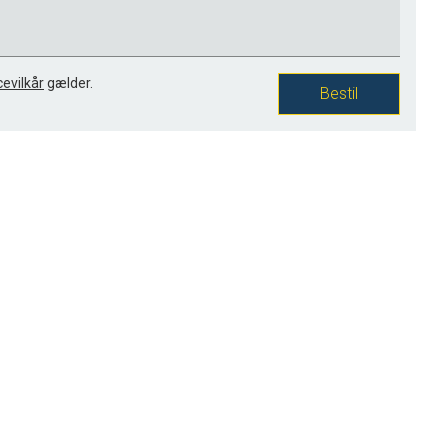
cevilkår
gælder.
Bestil