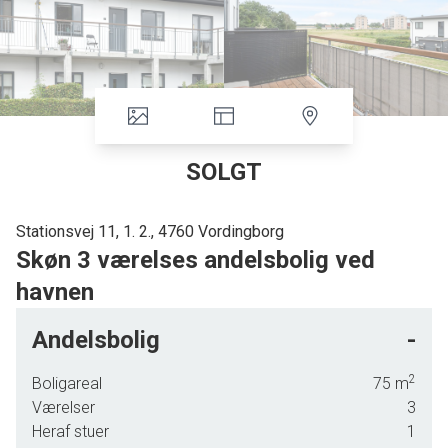
SOLGT
Stationsvej 11, 1. 2., 4760 Vordingborg
Skøn 3 værelses andelsbolig ved
havnen
Her får I muligheden for en skøn andelsbolig på 75 velindrettede
Andelsbolig
-
kvadratmeter. Boligen er beliggende på Sydhavnen i Vordingborg, tæt ved
gode indkøbsforhold, bibliotek, charmerende havnemiljø m.v.
2
Boligareal
75
m
Andelsboligforeningen er velfungerende med professionel administration og
Værelser
3
gode forhold.
Heraf stuer
1